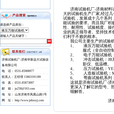
济南试验机厂
-
济南材料
大的试验机生产厂家
,
经过几
试验机，发展成十几个系列
能试验的要求。而且我厂积
请选择产品类别：
性、耐用性、试验精度、操
业的真正领导者。坚持技术
请输入产品关键字：
们利于不败的根本。
我公司主要生产的试验
1、
液压万能试验机
服式（全自动控
2、
电子万能试验机
3、
冲击试验机：
JB
济南试验机厂-济南华新远大试验设
影仪、低温槽。
备有限公司
4、
压力试验机：
YE
电 话： 0531-85908977
5、
人造板试验机：
联系人：王经理 15863191189
6、
弯曲试验机系列
这就是济南试验机厂
-
济
传 真： 0531-85873097
更深入了解它的型号、
邮 箱： jn258@163.com
细解答。
地 址： 山东济南市凤凰山路1号
网 址： http://www.jnhxsyj.com
济